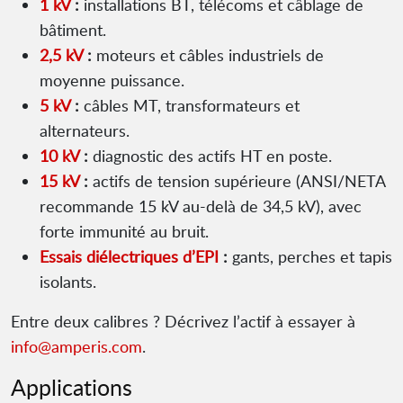
1 kV
:
installations BT, télécoms et câblage de
bâtiment.
2,5 kV
:
moteurs et câbles industriels de
moyenne puissance.
5 kV
:
câbles MT, transformateurs et
alternateurs.
10 kV
:
diagnostic des actifs HT en poste.
15 kV
:
actifs de tension supérieure (ANSI/NETA
recommande 15 kV au-delà de 34,5 kV), avec
forte immunité au bruit.
Essais diélectriques d’EPI
:
gants, perches et tapis
isolants.
Entre deux calibres ? Décrivez l’actif à essayer à
info@amperis.com
.
Applications