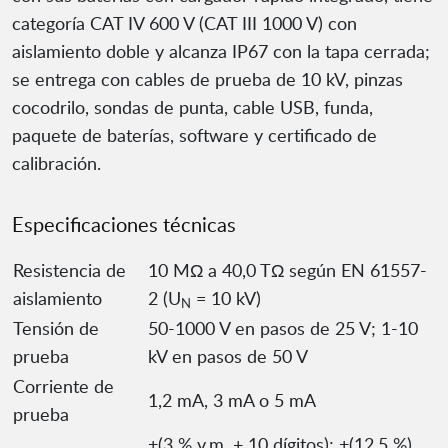
categoría CAT IV 600 V (CAT III 1000 V) con
aislamiento doble y alcanza IP67 con la tapa cerrada;
se entrega con cables de prueba de 10 kV, pinzas
cocodrilo, sondas de punta, cable USB, funda,
paquete de baterías, software y certificado de
calibración.
Especificaciones técnicas
Resistencia de
10 MΩ a 40,0 TΩ según EN 61557-
aislamiento
2 (U
= 10 kV)
N
Tensión de
50-1000 V en pasos de 25 V; 1-10
prueba
kV en pasos de 50 V
Corriente de
1,2 mA, 3 mA o 5 mA
prueba
±(3 % v.m. + 10 dígitos); ±(12,5 %)