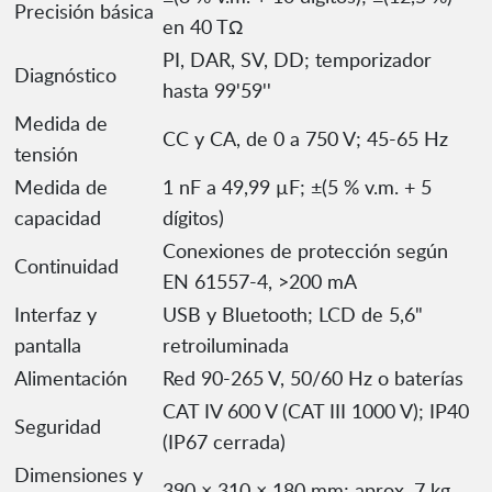
Precisión básica
en 40 TΩ
PI, DAR, SV, DD; temporizador
Diagnóstico
hasta 99'59''
Medida de
CC y CA, de 0 a 750 V; 45-65 Hz
tensión
Medida de
1 nF a 49,99 µF; ±(5 % v.m. + 5
capacidad
dígitos)
Conexiones de protección según
Continuidad
EN 61557-4, >200 mA
Interfaz y
USB y Bluetooth; LCD de 5,6"
pantalla
retroiluminada
Alimentación
Red 90-265 V, 50/60 Hz o baterías
CAT IV 600 V (CAT III 1000 V); IP40
Seguridad
(IP67 cerrada)
Dimensiones y
390 × 310 × 180 mm; aprox. 7 kg