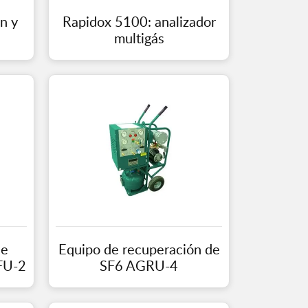
n y
Rapidox 5100: analizador
multigás
de
Equipo de recuperación de
FU-2
SF6 AGRU-4