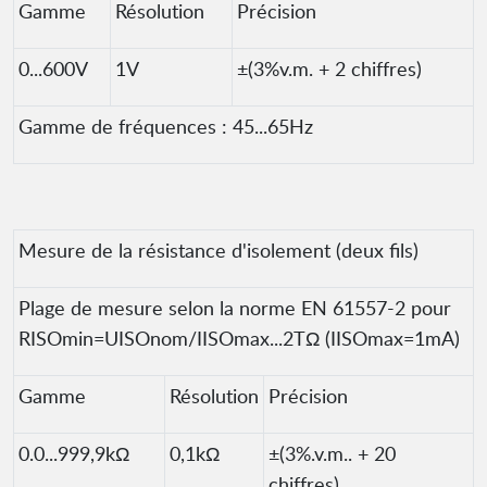
Gamme
Résolution
Précision
0...600V
1V
±(3%v.m. + 2 chiffres)
Gamme de fréquences : 45...65Hz
Mesure de la résistance d'isolement (deux fils)
Plage de mesure selon la norme EN 61557-2 pour
RISOmin=UISOnom/IISOmax...2TΩ (IISOmax=1mA)
Gamme
Résolution
Précision
0.0...999,9kΩ
0,1kΩ
±(3%.v.m.. + 20
chiffres)