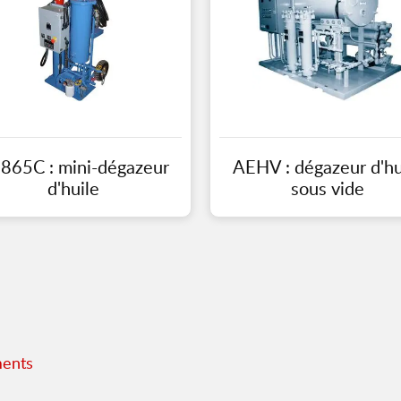
865C : mini-dégazeur
AEHV : dégazeur d'hu
d'huile
sous vide
ments