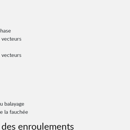
phase
 vecteurs
 vecteurs
du balayage
e la fauchée
e des enroulements