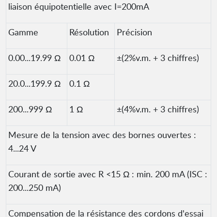
liaison équipotentielle avec I=200mA
Gamme
Résolution
Précision
0.00...19.99 Ω
0.01 Ω
±(2%v.m. + 3 chiffres)
20.0...199.9 Ω
0.1 Ω
200...999 Ω
1 Ω
±(4%v.m. + 3 chiffres)
Mesure de la tension avec des bornes ouvertes :
4...24 V
Courant de sortie avec R <15 Ω : min. 200 mA (ISC :
200...250 mA)
Compensation de la résistance des cordons d'essai