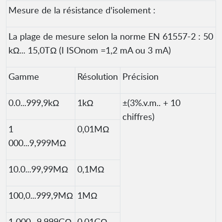
Mesure de la résistance d'isolement :
La plage de mesure selon la norme EN 61557-2 : 50
kΩ... 15,0TΩ (I ISOnom =1,2 mA ou 3 mA)
Gamme
Résolution
Précision
0.0...999,9kΩ
1kΩ
±(3%.v.m.. + 10
chiffres)
1
0,01MΩ
000...9,999MΩ
10.0...99,99MΩ
0,1MΩ
100,0...999,9MΩ
1MΩ
1 000...9,999GΩ
0,01GΩ