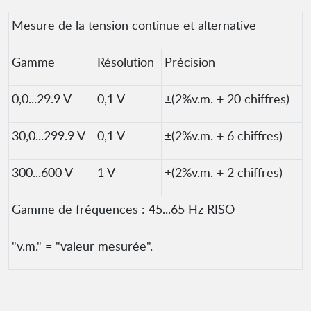
Mesure de la tension continue et alternative
Gamme
Résolution
Précision
0,0...29.9 V
0,1 V
±(2%v.m. + 20 chiffres)
30,0...299.9 V
0,1 V
±(2%v.m. + 6 chiffres)
300...600 V
1 V
±(2%v.m. + 2 chiffres)
Gamme de fréquences : 45...65 Hz RISO
"v.m." = "valeur mesurée".