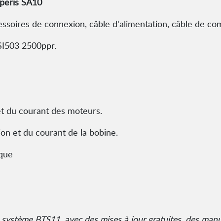
mperis SA10
ccessoires de connexion, câble d'alimentation, câble de c
SI503 2500ppr.
et du courant des moteurs.
on et du courant de la bobine.
ique
du système BTS11, avec des mises à jour gratuites, des manu