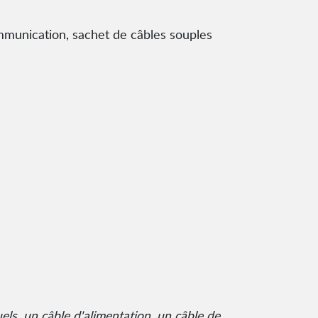
ommunication, sachet de câbles souples
els, un câble d'alimentation, un câble de