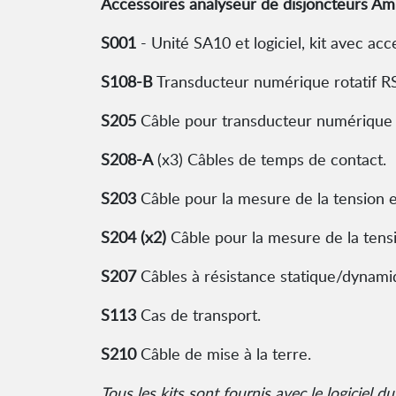
Accessoires analyseur de disjoncteurs A
S001
- Unité SA10 et logiciel, kit avec a
S108-B
Transducteur numérique rotatif R
S205
Câble pour transducteur numérique
S208-A
(x3) Câbles de temps de contact.
S203
Câble pour la mesure de la tension 
S204 (x2)
Câble pour la mesure de la tensi
S207
Câbles à résistance statique/dynam
S113
Cas de transport.
S210
Câble de mise à la terre.
Tous les kits sont fournis avec le logiciel 