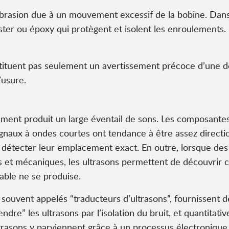
rasion due à un mouvement excessif de la bobine. Dans to
yester ou époxy qui protègent et isolent les enroulements
stituent pas seulement un avertissement précoce d’une d
’usure.
ment produit un large éventail de sons. Les composante
ignaux à ondes courtes ont tendance à être assez direction
 de détecter leur emplacement exact. En outre, lorsque 
 et mécaniques, les ultrasons permettent de découvrir ce
able ne se produise.
 souvent appelés “traducteurs d’ultrasons”, fournissent 
endre” les ultrasons par l’isolation du bruit, et quantitat
ltrasons y parviennent grâce à un processus électronique