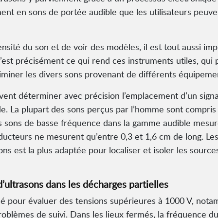
ument en sons de portée audible que les utilisateurs peuv
ensité du son et de voir des modèles, il est tout aussi i
C’est précisément ce qui rend ces instruments utiles, qu
criminer les divers sons provenant de différents équipeme
peuvent déterminer avec précision l’emplacement d’un sign
e. La plupart des sons perçus par l’homme sont compris 
s sons de basse fréquence dans la gamme audible mesure
aducteurs ne mesurent qu’entre 0,3 et 1,6 cm de long. Le
ons est la plus adaptée pour localiser et isoler les sou
 d’ultrasons dans les décharges partielles
lisé pour évaluer des tensions supérieures à 1000 V, not
 problèmes de suivi. Dans les lieux fermés, la fréquence