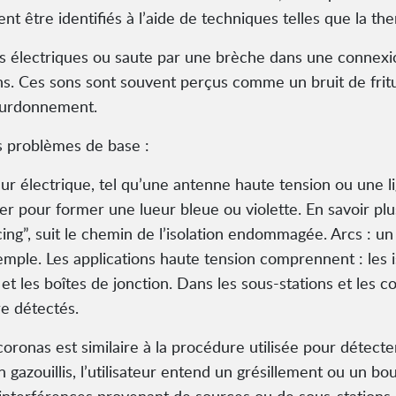
nt être identifiés à l’aide de techniques telles que la th
ignes électriques ou saute par une brèche dans une connexi
sons. Ces sons sont souvent perçus comme un bruit de frit
bourdonnement.
s problèmes de base :
ur électrique, tel qu’une antenne haute tension ou une l
er pour former une lueur bleue ou violette. En savoir plus
g”, suit le chemin de l’isolation endommagée. Arcs : un ar
mple. Les applications haute tension comprennent : les iso
 et les boîtes de jonction. Dans les sous-stations et les c
e détectés.
oronas est similaire à la procédure utilisée pour détect
 gazouillis, l’utilisateur entend un grésillement ou un b