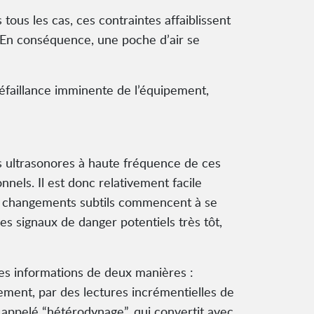
us les cas, ces contraintes affaiblissent
. En conséquence, une poche d’air se
éfaillance imminente de l’équipement,
s ultrasonores à haute fréquence de ces
nels. Il est donc relativement facile
des changements subtils commencent à se
s signaux de danger potentiels très tôt,
des informations de deux manières :
ivement, par des lectures incrémentielles de
 appelé “hétérodynage”, qui convertit avec