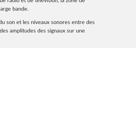
e radio et de télévision, la zone de
 large bande.
du son et les niveaux sonores entre des
s des amplitudes des signaux sur une