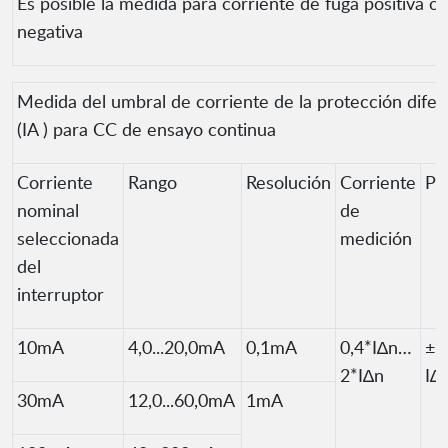
Es posible la medida para corriente de fuga positiva o
negativa
Medida del umbral de corriente de la protección difer
(IA ) para CC de ensayo continua
Corriente
Rango
Resolución
Corriente
Pr
nominal
de
seleccionada
medición
del
interruptor
10mA
4,0...20,0mA
0,1mA
0,4*I∆n…
±1
2*I∆n
I∆
30mA
12,0...60,0mA
1mA