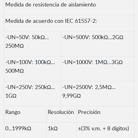
Medida de resistencia de aislamiento
Medida de acuerdo con IEC 61557-2:
-UN=50V: 50kΩ…
-UN=500V: 500kΩ…2GΩ
250MΩ
-UN=100V: 100kΩ…
-UN=1000V: 1MΩ…3GΩ
500MΩ
-UN=250V: 250kΩ…
-UN=2500V: 2,5MΩ…
1GΩ
9,99GΩ
Rango
Resolución
Precisión
0...1999kΩ
1kΩ
±(3% v.m. + 8 dígitos)