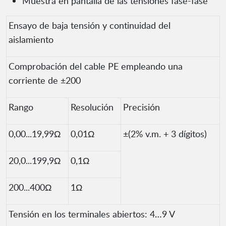
Muestra en pantalla de las tensiones fase-fase
Ensayo de baja tensión y continuidad del
aislamiento
Comprobación del cable PE empleando una
corriente de ±200
Rango
Resolución
Precisión
0,00...19,99Ω
0,01Ω
±(2% v.m. + 3 dígitos)
20,0...199,9Ω
0,1Ω
200...400Ω
1Ω
Tensión en los terminales abiertos: 4…9 V