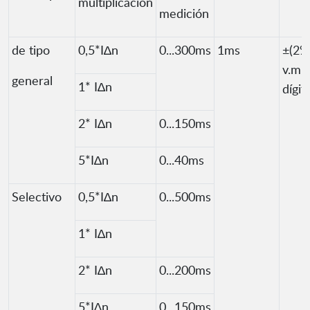
multiplicación
medición
de tipo
0,5*I∆n
0...300ms
1ms
±(2%
v.m. 
general
1* I∆n
dígit
2* I∆n
0...150ms
5*I∆n
0...40ms
Selectivo
0,5*I∆n
0...500ms
1* I∆n
2* I∆n
0...200ms
5*I∆n
0...150ms