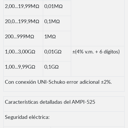
2,00...19,99MΩ
0,01MΩ
20,0...199,9MΩ
0,1MΩ
200...999MΩ
1MΩ
1,00...3,00GΩ
0,01GΩ
±(4% v.m. + 6 dígitos)
1,00...9,99GΩ
0,1GΩ
Con conexión UNI-Schuko error adicional ±2%.
Características detalladas del AMPI-525
Seguridad eléctrica: