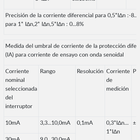
Precisión de la corriente diferencial para 0,5*I∆n :-8...
para 1* I∆n,2* I∆n,5*I∆n : 0...8%
Medida del umbral de corriente de la protección difer
(IA) para corriente de ensayo con onda senoidal
Corriente
Rango
Resolución
Corriente
Pr
nominal
de
seleccionada
medición
del
interruptor
10mA
3,3...10,0mA
0,1mA
0,3*I∆n…
±5
1*I∆n
30mA
9,0...30,0mA