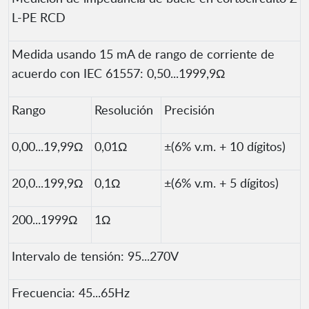
L-PE RCD
Medida usando 15 mA de rango de corriente de
acuerdo con IEC 61557: 0,50...1999,9Ω
Rango
Resolución
Precisión
0,00...19,99Ω
0,01Ω
±(6% v.m. + 10 dígitos)
20,0...199,9Ω
0,1Ω
±(6% v.m. + 5 dígitos)
200...1999Ω
1Ω
Intervalo de tensión: 95...270V
Frecuencia: 45...65Hz