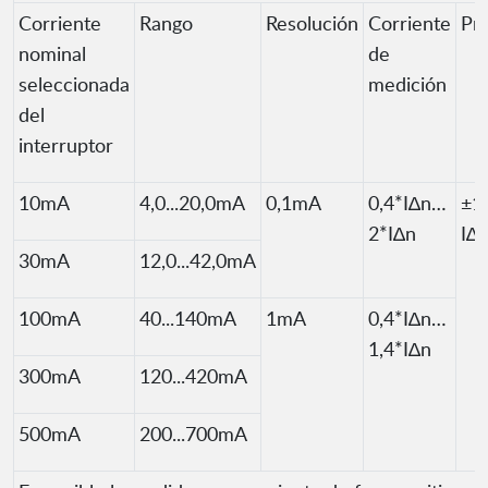
Corriente
Rango
Resolución
Corriente
Pre
nominal
de
seleccionada
medición
del
interruptor
10mA
4,0...20,0mA
0,1mA
0,4*I∆n…
±1
2*I∆n
I∆
30mA
12,0...42,0mA
100mA
40...140mA
1mA
0,4*I∆n…
1,4*I∆n
300mA
120...420mA
500mA
200...700mA