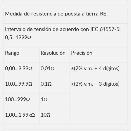
Medida de resistencia de puesta a tierra RE
Intervalo de tensión de acuerdo con IEC 61557-5:
0,5...1999Ω
Rango
Resolución
Precisión
0,00...9,99Ω
0,01Ω
±(2% v.m. + 4 dígitos)
10,0...99,9Ω
0,1Ω
±(2% v.m. + 3 dígitos)
100...999Ω
1Ω
1,00...1,99kΩ
10Ω