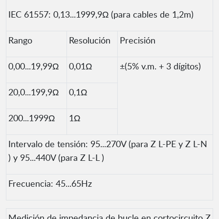
IEC 61557: 0,13...1999,9Ω (para cables de 1,2m)
Rango
Resolución
Precisión
0,00...19,99Ω
0,01Ω
±(5% v.m. + 3 dígitos)
20,0...199,9Ω
0,1Ω
200...1999Ω
1Ω
Intervalo de tensión: 95...270V (para Z L-PE y Z L-N
) y 95...440V (para Z L-L )
Frecuencia: 45...65Hz
Medición de impedancia de bucle en cortocircuito Z