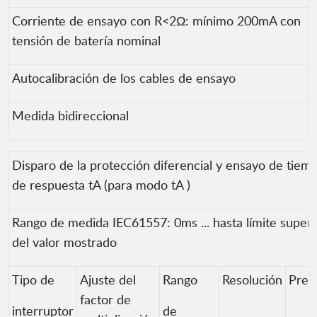
Corriente de ensayo con R<2Ω: mínimo 200mA con
tensión de batería nominal
Autocalibración de los cables de ensayo
Medida bidireccional
Disparo de la protección diferencial y ensayo de tiem
de respuesta tA (para modo tA )
Rango de medida IEC61557: 0ms ... hasta límite superi
del valor mostrado
Tipo de
Ajuste del
Rango
Resolución
Prec
factor de
interruptor
de