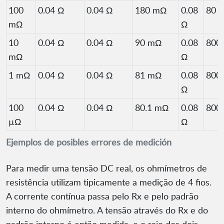
100
0.04 Ω
0.04 Ω
180 mΩ
0.08
80
mΩ
Ω
10
0.04 Ω
0.04 Ω
90 mΩ
0.08
800
mΩ
Ω
1 mΩ
0.04 Ω
0.04 Ω
81 mΩ
0.08
800
Ω
100
0.04 Ω
0.04 Ω
80.1 mΩ
0.08
800
µΩ
Ω
Ejemplos de posibles errores de medición
Para medir uma tensão DC real, os ohmímetros de
resistência utilizam tipicamente a medição de 4 fios.
A corrente contínua passa pelo Rx e pelo padrão
interno do ohmímetro. A tensão através do Rx e do