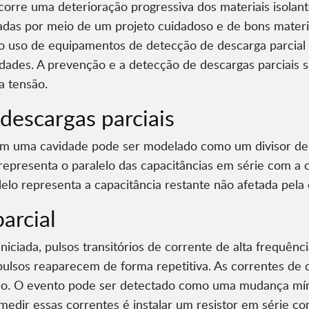
corre uma deterioração progressiva dos materiais isolante
tadas por meio de um projeto cuidadoso e de bons materi
elo uso de equipamentos de detecção de descarga parcial
idades. A prevenção e a detecção de descargas parciais 
a tensão.
 descargas parciais
com uma cavidade pode ser modelado como um divisor de
 representa o paralelo das capacitâncias em série com a 
lelo representa a capacitância restante não afetada pela
arcial
iniciada, pulsos transitórios de corrente de alta frequ
lsos reaparecem de forma repetitiva. As correntes de de
ão. O evento pode ser detectado como uma mudança mín
dir essas correntes é instalar um resistor em série co