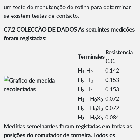
um teste de manutenção de rotina para determinar
se existem testes de contacto.
C7.2 COLECÇÃO DE DADOS As seguintes medições
foram registadas:
Resistencia
Terminales
C.C.
H
H
0.142
1
2
H
H
0.153
2
3
H
H
0.153
3
1
H
- H
X
0.072
1
0
0
H
- H
X
0.072
2
0
0
H
- H
X
0.084
3
0
0
Medidas semelhantes foram registadas em todas as
posições do comutador de torneira. Todos os