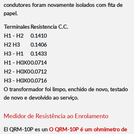
condutores foram novamente isolados com fita de
papel.
Terminales
Resistencia C.C.
H1 - H2
0.1410
H2 H3
0.1406
H3 - H1
0.1433
H1 - H0X0
0.0714
H2 - H0X0
0.0712
H3 - H0X0
0.0716
O transformador foi limpo, enchido de novo, testado
de novo e devolvido ao serviço.
Medidor de Resistência ao Enrolamento
El QRM-10P es un
O QRM-10P é um ohmímetro de