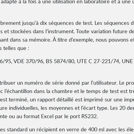
dapté à la fois à une utilisation en laboratoire et à une u
 librement jusqu’à dix séquences de test. Les séquences d
s et stockées dans l’instrument. Toute variation future d
nt dans sa mémoire. À titre d’exemple, nous pouvons ef
 telles que :
/95, VDE 370/96, BS 5874/80, UTE C 27-221/74, UNE 
ttribuer un numéro de série donné par l’utilisateur. Le 
c l’échantillon dans la chambre et le temps de test est trè
e test terminé, un rapport détaillé est imprimé sur une 
ture individuelles, les moyennes et l’écart type. Les 20 de
nte ou au format Excel par le port RS232.
standard un récipient en verre de 400 ml avec les élect