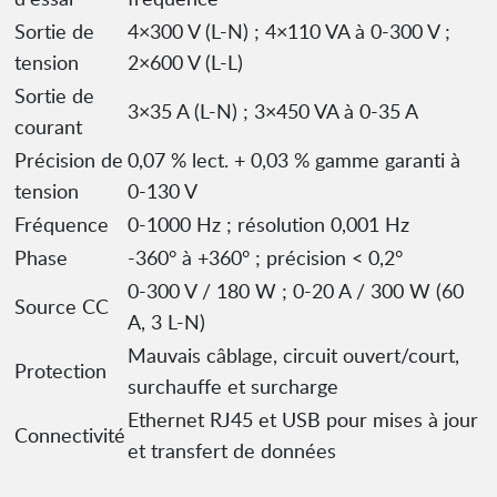
Sortie de
4×300 V (L-N) ; 4×110 VA à 0-300 V ;
tension
2×600 V (L-L)
Sortie de
3×35 A (L-N) ; 3×450 VA à 0-35 A
courant
Précision de
0,07 % lect. + 0,03 % gamme garanti à
tension
0-130 V
Fréquence
0-1000 Hz ; résolution 0,001 Hz
Phase
-360° à +360° ; précision < 0,2°
0-300 V / 180 W ; 0-20 A / 300 W (60
Source CC
A, 3 L-N)
Mauvais câblage, circuit ouvert/court,
Protection
surchauffe et surcharge
Ethernet RJ45 et USB pour mises à jour
Connectivité
et transfert de données