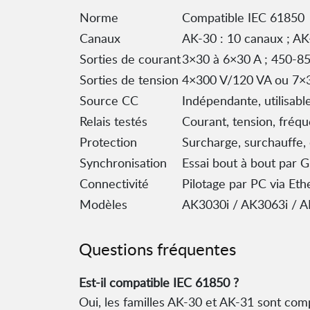
Norme
Compatible IEC 61850
Canaux
AK-30 : 10 canaux ; AK
Sorties de courant
3×30 à 6×30 A ; 450-85
Sorties de tension
4×300 V/120 VA ou 7×3
Source CC
Indépendante, utilisab
Relais testés
Courant, tension, fréq
Protection
Surcharge, surchauffe, 
Synchronisation
Essai bout à bout par 
Connectivité
Pilotage par PC via Et
Modèles
AK3030i / AK3063i / A
Questions fréquentes
Est-il compatible IEC 61850 ?
Oui, les familles AK-30 et AK-31 sont com