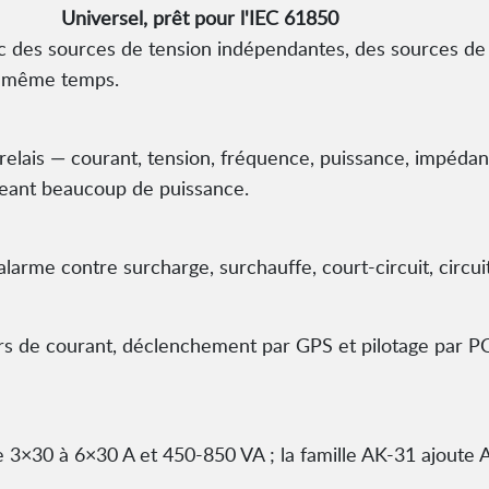
Universel, prêt pour l'IEC 61850
 des sources de tension indépendantes, des sources de 
en même temps.
de relais — courant, tension, fréquence, puissance, impéd
geant beaucoup de puissance.
larme contre surcharge, surchauffe, court-circuit, circui
rs de courant, déclenchement par GPS et pilotage par PC
3×30 à 6×30 A et 450-850 VA ; la famille AK-31 ajoute 