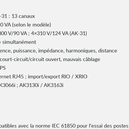
-31 : 13 canaux
0 VA (selon le modèle)
00 V/90 VA ; 4×310 V/124 VA (AK-31)
le simultanément
uence, puissance, impédance, harmoniques, distance
court-circuit/circuit ouvert, mauvais câblage
GPS
hernet RJ45 ; import/export RIO / XRIO
K3066i ; AK3130i / AK3163i
patibles avec la norme IEC 61850 pour l'essai des poste