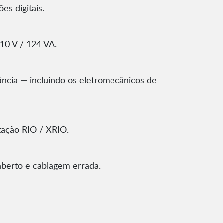
s digitais.
10 V / 124 VA.
tância — incluindo os eletromecânicos de
tação RIO / XRIO.
aberto e cablagem errada.