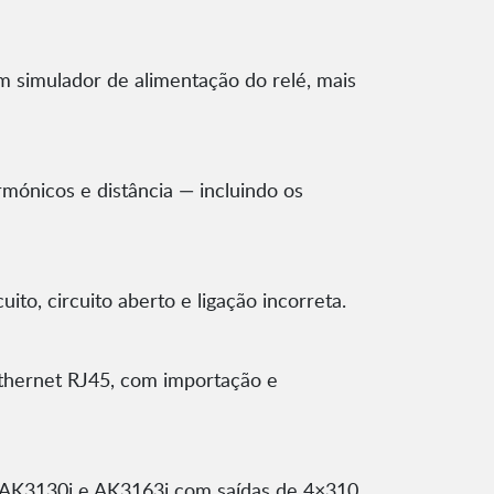
 simulador de alimentação do relé, mais
rmónicos e distância — incluindo os
o, circuito aberto e ligação incorreta.
Ethernet RJ45, com importação e
 AK3130i e AK3163i com saídas de 4×310