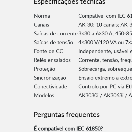
Especificações técnicas
Norma
Compatível com IEC 6
Canais
AK-30: 10 canais; AK-3
Saídas de corrente
3×30 a 6×30 A; 450-85
Saídas de tensão
4×300 V/120 VA ou 7×
Fonte de CC
Independente, usável 
Relés ensaiados
Corrente, tensão, freq
Proteção
Sobrecarga, sobreaquec
Sincronização
Ensaio extremo a ext
Conectividade
Controlo por PC via E
Modelos
AK3030i / AK3063i / 
Perguntas frequentes
É compatível com IEC 61850?