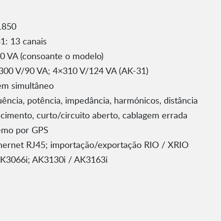
1850
1: 13 canais
0 VA (consoante o modelo)
300 V/90 VA; 4×310 V/124 VA (AK-31)
em simultâneo
uência, potência, impedância, harmónicos, distância
imento, curto/circuito aberto, cablagem errada
remo por GPS
thernet RJ45; importação/exportação RIO / XRIO
AK3066i; AK3130i / AK3163i