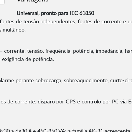
Universal, pronto para IEC 61850
ontes de tensão independentes, fontes de corrente e um
simultâneo.
— corrente, tensão, frequência, potência, impedância, ha
 exigência de potência.
arme perante sobrecarga, sobreaquecimento, curto-circuit
es de corrente, disparo por GPS e controlo por PC via 
×30 a 6×30 A e 450-850 VA; a família AK-31 acrescenta