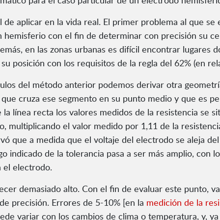
ático para el caso particular de un electrodo hemisféri
 de aplicar en la vida real. El primer problema al que se 
n hemisferio con el fin de determinar con precisión su cent
más, en las zonas urbanas es difícil encontrar lugares d
u posición con los requisitos de la regla del 62% (en relac
os del método anterior podemos derivar otra geometría, 
cta que cruza ese segmento en su punto medio y que es p
la línea recta los valores medidos de la resistencia se sit
go, multiplicando el valor medido por 1,11 de la resistenci
vó que a medida que el voltaje del electrodo se aleja de
o indicado de la tolerancia pasa a ser más amplio, con l
 el electrodo.
ecer demasiado alto. Con el fin de evaluar este punto, va
de precisión. Errores de 5-10% [en la
medición de la resi
uede variar con los cambios de clima o temperatura, y, y