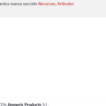
uestra nueva sección
Recursos
,
Articulos
2026
Amperis Products
S.L.