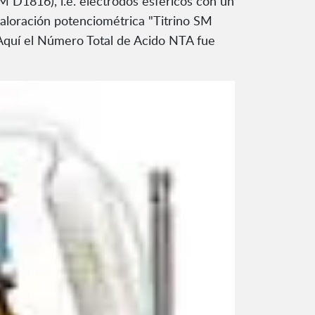
 D1816), i.e. electrodos esféricos con un
aloración potenciométrica "Titrino SM
 Aquí el Número Total de Acido NTA fue