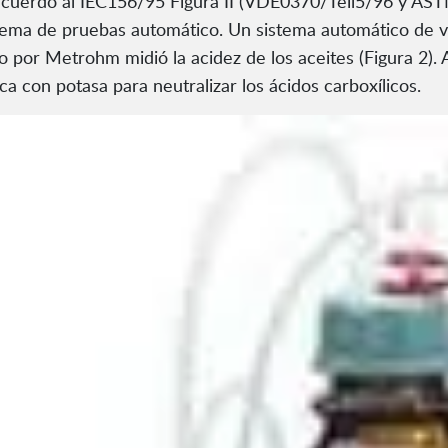
cuerdo al IEC156/95 Figura II (VDE0370/Teil5/96 y ASTM
stema de pruebas automático. Un sistema automático de v
 por Metrohm midió la acidez de los aceites (Figura 2).
 con potasa para neutralizar los ácidos carboxílicos.