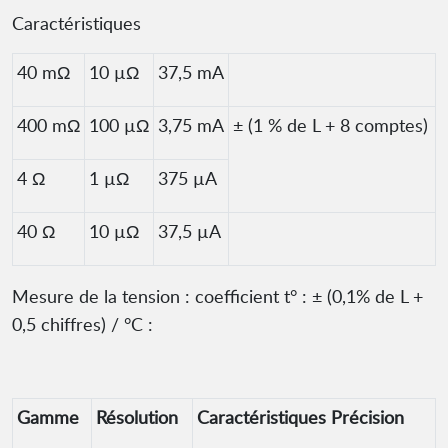
Caractéristiques
40 mΩ
10 µΩ
37,5 mA
400 mΩ
100 µΩ
3,75 mA
± (1 % de L + 8 comptes)
4 Ω
1 µΩ
375 µA
40 Ω
10 µΩ
37,5 µA
Mesure de la tension : coefficient t° : ± (0,1% de L +
0,5 chiffres) / °C :
Gamme
Résolution
Caractéristiques Précision