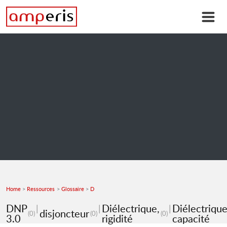
Home
Ressources
Glossaire
D
DNP
Diélectrique,
Diélectrique
disjoncteur
(0)
(0)
(0)
3.0
rigidité
capacité