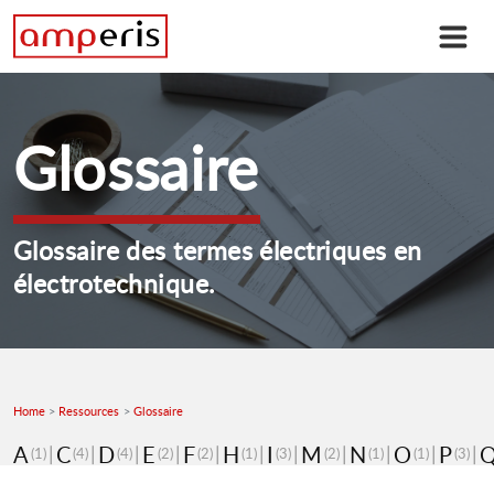
Glossaire
Glossaire des termes électriques en
électrotechnique.
Home
Ressources
Glossaire
A
C
D
E
F
H
I
M
N
O
P
(1)
(4)
(4)
(2)
(2)
(1)
(3)
(2)
(1)
(1)
(3)