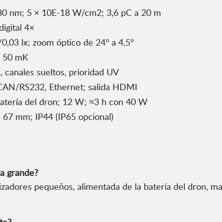
280 nm; 5 × 10E-18 W/cm2; 3,6 pC a 20 m
igital 4×
0,03 lx; zoom óptico de 24° a 4,5°
< 50 mK
canales sueltos, prioridad UV
CAN/RS232, Ethernet; salida HDMI
batería del dron; 12 W; ≈3 h con 40 W
 67 mm; IP44 (IP65 opcional)
na grande?
ilizadores pequeños, alimentada de la batería del dron, ma