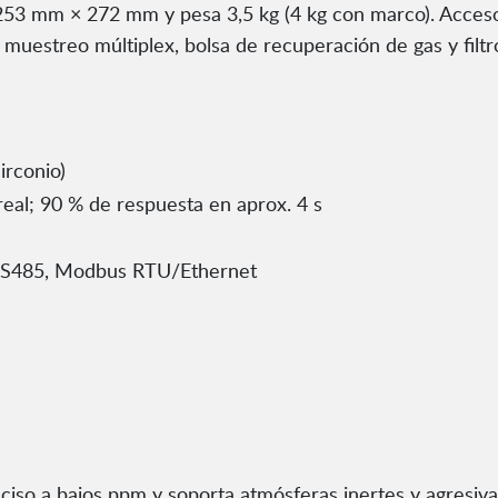
 mm × 272 mm y pesa 3,5 kg (4 kg con marco). Accesorio
 muestreo múltiplex, bolsa de recuperación de gas y filtr
irconio)
real; 90 % de respuesta en aprox. 4 s
RS485, Modbus RTU/Ethernet
ciso a bajos ppm y soporta atmósferas inertes y agresiva