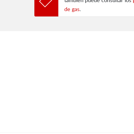
también puede consultar los
de gas
.