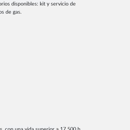
s disponibles: kit y servicio de
os de gas.
s, con una vida superior a 17 500 h.