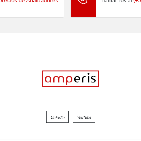
precios de Analizadores
llamarnos al
(+
Linkedin
YouTube