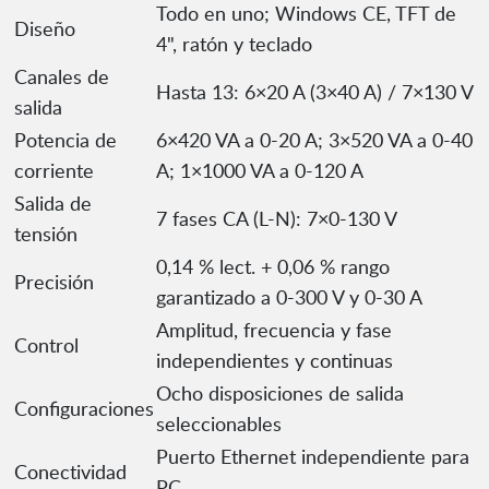
Todo en uno; Windows CE, TFT de
Diseño
4", ratón y teclado
Canales de
Hasta 13: 6×20 A (3×40 A) / 7×130 V
salida
Potencia de
6×420 VA a 0-20 A; 3×520 VA a 0-40
corriente
A; 1×1000 VA a 0-120 A
Salida de
7 fases CA (L-N): 7×0-130 V
tensión
0,14 % lect. + 0,06 % rango
Precisión
garantizado a 0-300 V y 0-30 A
Amplitud, frecuencia y fase
Control
independientes y continuas
Ocho disposiciones de salida
Configuraciones
seleccionables
Puerto Ethernet independiente para
Conectividad
PC