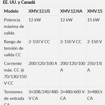
EE. UU. y Canadá
Modelo
XMV.12.US
XMV.12.NA
XMV.15.
Potencia
12 kW
12 kW
15 kW
máxima de
salida
Rango de
2-150 V CC
2-150 V CC
2-150 V 
tensión de
salida CC
Corriente
200/120/100 A
200/120/100
250/150
máx. CC @
A
A
70/130/150
V CC
Tensiones
3×208/240/480
3×480/600 V
3×480/60
de entrada
V CA
CA
CA
CA