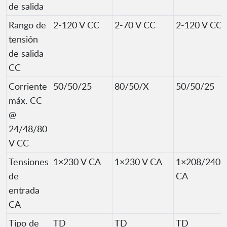
de salida
Rango de
2-120 V CC
2-70 V CC
2-120 V CC
tensión
de salida
CC
Corriente
50/50/25
80/50/X
50/50/25
máx. CC
@
24/48/80
V CC
Tensiones
1×230 V CA
1×230 V CA
1×208/240 
de
CA
entrada
CA
Tipo de
TD
TD
TD