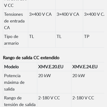
V CC
Tensiones
3×400 V CA
3×400 V CA
3×400 V CA
de entrada
CA
Tipo de
TL
TL
TP
armario
Rango de salida CC extendido
Modelo
XMV.E.20.EU
XMV.E.24.EU
Potencia
20 kW
20 kW
máxima de
salida
Rango de
2-180 V CC
2-180 V CC
tensión de salida