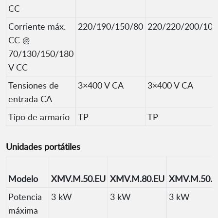
CC
Corriente máx.
220/190/150/80
220/220/200/100
CC @
70/130/150/180
V CC
Tensiones de
3×400 V CA
3×400 V CA
entrada CA
Tipo de armario
TP
TP
Unidades portátiles
Modelo
XMV.M.50.EU
XMV.M.80.EU
XMV.M.50.
Potencia
3 kW
3 kW
3 kW
máxima