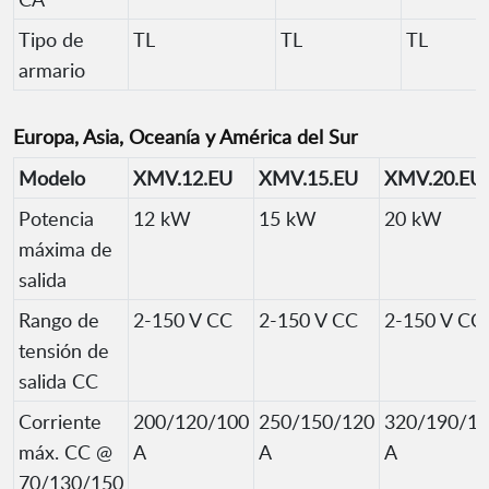
Tipo de
TL
TL
TL
armario
Europa, Asia, Oceanía y América del Sur
Modelo
XMV.12.EU
XMV.15.EU
XMV.20.EU
Potencia
12 kW
15 kW
20 kW
máxima de
salida
Rango de
2-150 V CC
2-150 V CC
2-150 V CC
tensión de
salida CC
Corriente
200/120/100
250/150/120
320/190/1
máx. CC @
A
A
A
70/130/150