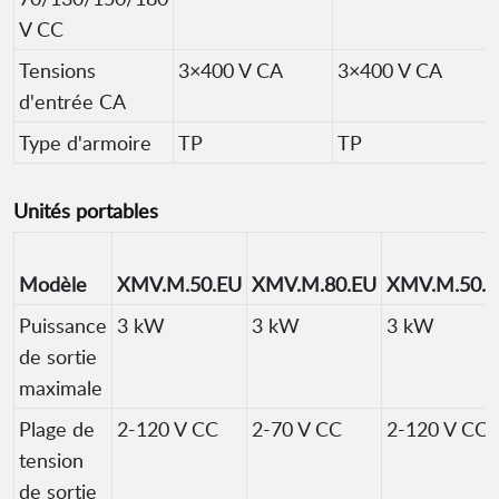
V CC
Tensions
3×400 V CA
3×400 V CA
d'entrée CA
Type d'armoire
TP
TP
Unités portables
Modèle
XMV.M.50.EU
XMV.M.80.EU
XMV.M.50.
Puissance
3 kW
3 kW
3 kW
de sortie
maximale
Plage de
2-120 V CC
2-70 V CC
2-120 V CC
tension
de sortie