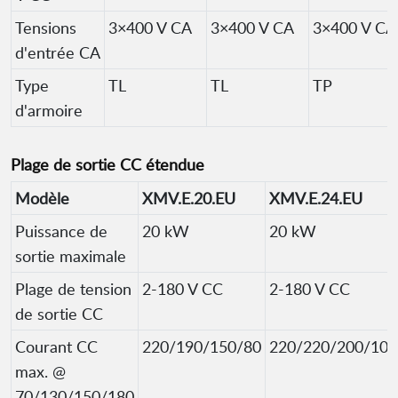
Tensions
3×400 V CA
3×400 V CA
3×400 V CA
d'entrée CA
Type
TL
TL
TP
d'armoire
Plage de sortie CC étendue
Modèle
XMV.E.20.EU
XMV.E.24.EU
Puissance de
20 kW
20 kW
sortie maximale
Plage de tension
2-180 V CC
2-180 V CC
de sortie CC
Courant CC
220/190/150/80
220/220/200/100
max. @
70/130/150/180