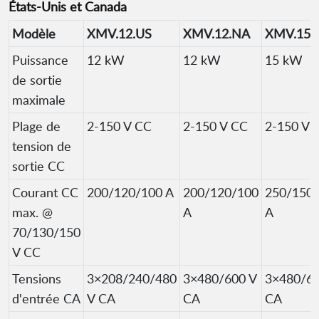
États-Unis et Canada
Modèle
XMV.12.US
XMV.12.NA
XMV.15.
Puissance
12 kW
12 kW
15 kW
de sortie
maximale
Plage de
2-150 V CC
2-150 V CC
2-150 V 
tension de
sortie CC
Courant CC
200/120/100 A
200/120/100
250/150
max. @
A
A
70/130/150
V CC
Tensions
3×208/240/480
3×480/600 V
3×480/60
d'entrée CA
V CA
CA
CA