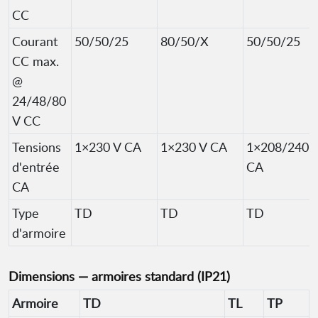
CC
Courant
50/50/25
80/50/X
50/50/25
CC max.
@
24/48/80
V CC
Tensions
1×230 V CA
1×230 V CA
1×208/240 
d'entrée
CA
CA
Type
TD
TD
TD
d'armoire
Dimensions — armoires standard (IP21)
Armoire
TD
TL
TP