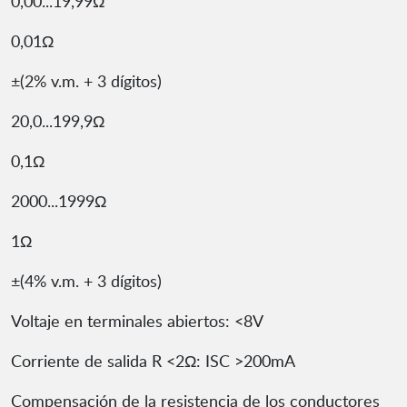
0,00...19,99Ω
0,01Ω
±(2% v.m. + 3 dígitos)
20,0...199,9Ω
0,1Ω
2000...1999Ω
1Ω
±(4% v.m. + 3 dígitos)
Voltaje en terminales abiertos: <8V
Corriente de salida R <2Ω: ISC >200mA
Compensación de la resistencia de los conductores