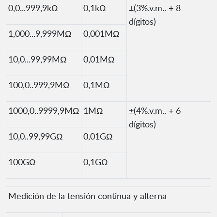
0,0...999,9kΩ
0,1kΩ
±(3%.v.m.. + 8
dígitos)
1,000...9,999MΩ
0,001MΩ
10,0...99,99MΩ
0,01MΩ
100,0..999,9MΩ
0,1MΩ
1000,0..9999,9MΩ
1MΩ
±(4%.v.m.. + 6
dígitos)
10,0..99,99GΩ
0,01GΩ
100GΩ
0,1GΩ
Medición de la tensión continua y alterna