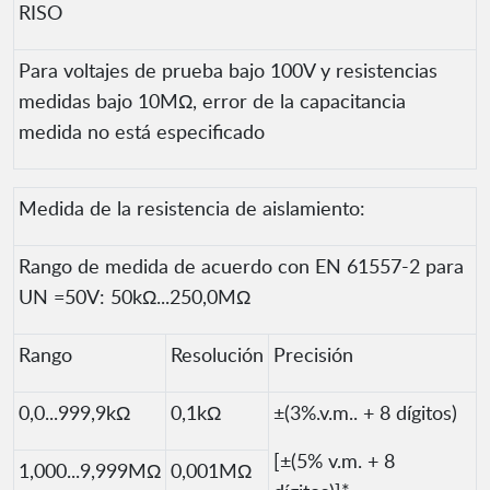
RISO
Para voltajes de prueba bajo 100V y resistencias
medidas bajo 10MΩ, error de la capacitancia
medida no está especificado
Medida de la resistencia de aislamiento:
Rango de medida de acuerdo con EN 61557-2 para
UN =50V: 50kΩ...250,0MΩ
Rango
Resolución
Precisión
0,0...999,9kΩ
0,1kΩ
±(3%.v.m.. + 8 dígitos)
[±(5% v.m. + 8
1,000...9,999MΩ
0,001MΩ