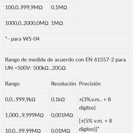
100,0..999,9MΩ
0,1MΩ
1000,0..2000,0MΩ
1MΩ
*- para WS-04
Rango de medida de acuerdo con EN 61557-2 para
UN =500V: 500kΩ...20GΩ
Rango
Resolución
Precisión
0,0...999,9kΩ
0,1kΩ
±(3%.v.m.. + 8
dígitos)
1,000...9,999MΩ
0,001MΩ
[±(5% v.m. + 8
dígitos)]*
10,0...99,99MΩ
0,01MΩ