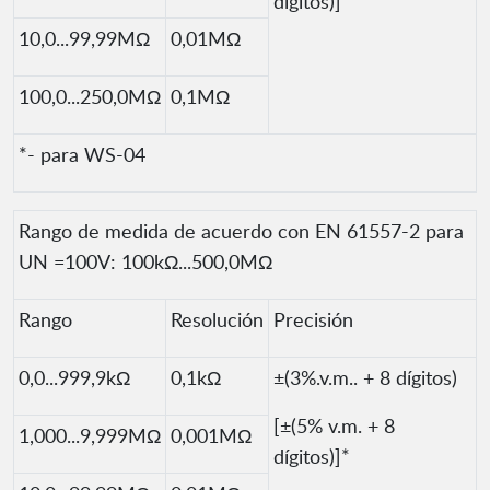
dígitos)]*
10,0...99,99MΩ
0,01MΩ
100,0...250,0MΩ
0,1MΩ
*- para WS-04
Rango de medida de acuerdo con EN 61557-2 para
UN =100V: 100kΩ...500,0MΩ
Rango
Resolución
Precisión
0,0...999,9kΩ
0,1kΩ
±(3%.v.m.. + 8 dígitos)
[±(5% v.m. + 8
1,000...9,999MΩ
0,001MΩ
dígitos)]*