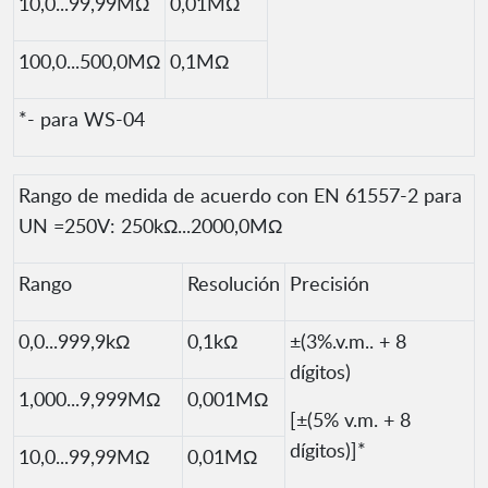
10,0...99,99MΩ
0,01MΩ
100,0...500,0MΩ
0,1MΩ
*- para WS-04
Rango de medida de acuerdo con EN 61557-2 para
UN =250V: 250kΩ...2000,0MΩ
Rango
Resolución
Precisión
0,0...999,9kΩ
0,1kΩ
±(3%.v.m.. + 8
dígitos)
1,000...9,999MΩ
0,001MΩ
[±(5% v.m. + 8
dígitos)]*
10,0...99,99MΩ
0,01MΩ