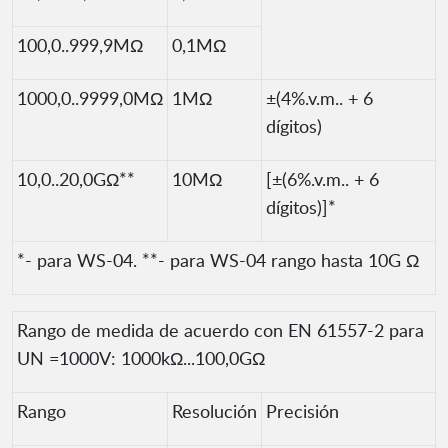
100,0..999,9MΩ
0,1MΩ
1000,0..9999,0MΩ
1MΩ
±(4%.v.m.. + 6
dígitos)
10,0..20,0GΩ**
10MΩ
[±(6%.v.m.. + 6
dígitos)]*
*- para WS-04. **- para WS-04 rango hasta 10G Ω
Rango de medida de acuerdo con EN 61557-2 para
UN =1000V: 1000kΩ...100,0GΩ
Rango
Resolución
Precisión