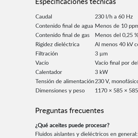
Especificaciones técnicas
Caudal
230 l/h a 60 Hz
Contenido final de agua
Menos de 10 pp
Contenido final de gas
Menos del 0,25 
Rigidez dieléctrica
Al menos 40 kV c
Filtración
3 µm
Vacío
Vacío final por d
Calentador
3 kW
Tensión de alimentación
230 V, monofásico
Dimensiones y peso
1170 × 585 × 58
Preguntas frecuentes
¿Qué aceites puede procesar?
Fluidos aislantes y dieléctricos en genera