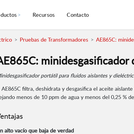
oductos
Recursos
Contacto
trico
Pruebas de Transformadores
AE865C: minides
AE865C: minidesgasificador 
inidesgasificador portátil para fluidos aislantes y dieléctri
l AE865C filtra, deshidrata y desgasifica el aceite aislante
ejando menos de 10 ppm de agua y menos del 0,25 % de g
entajas
n alto vacío que baja de verdad