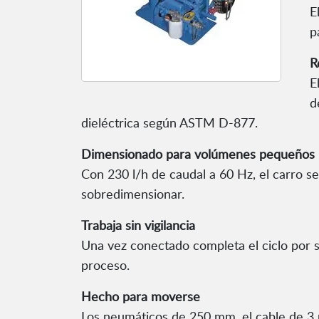
E
p
R
E
d
dieléctrica según ASTM D-877.
Dimensionado para volúmenes pequeños
Con 230 l/h de caudal a 60 Hz, el carro se
sobredimensionar.
Trabaja sin vigilancia
Una vez conectado completa el ciclo por s
proceso.
Hecho para moverse
Los neumáticos de 250 mm, el cable de 3 