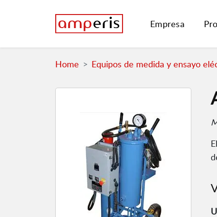
Empresa
Pr
Home
Equipos de medida y ensayo eléc
M
E
d
V
U