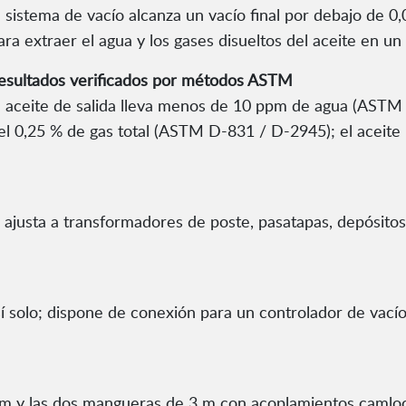
l sistema de vacío alcanza un vacío final por debajo de 0
ara extraer el agua y los gases disueltos del aceite en u
esultados verificados por métodos ASTM
l aceite de salida lleva menos de 10 ppm de agua (ASTM
el 0,25 % de gas total (ASTM D-831 / D-2945); el aceite
 ajusta a transformadores de poste, pasatapas, depósitos
í solo; dispone de conexión para un controlador de vací
m y las dos mangueras de 3 m con acoplamientos camlock