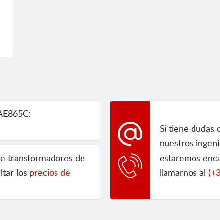
AE865C:
Si tiene dudas 
nuestros ingen
 de transformadores de
estaremos enca
ltar los
precios de
llamarnos al
(+