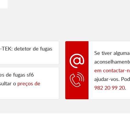
E
TEK: detetor de fugas
Se tiver alguma
aconselhament
em contactar-n
es de fugas sf6
ajudar-vos. P
ultar o
preços de
982 20 99 20
.