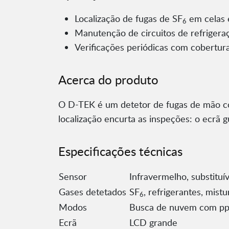
Localização de fugas de SF
em celas 
6
Manutenção de circuitos de refrigeraç
Verificações periódicas com cobertura
Acerca do produto
O D-TEK é um detetor de fugas de mão co
localização encurta as inspeções: o ecrã g
Especificações técnicas
Sensor
Infravermelho, substituí
Gases detetados
SF
, refrigerantes, mist
6
Modos
Busca de nuvem com ppm
Ecrã
LCD grande