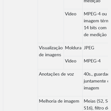
medição
Vídeo
MPEG-4 ou
imagem térmi
14 bits com 
de medição
Visualização
Moldura
JPEG
de imagens
Vídeo
MPEG-4
Anotações de voz
40s., guardad
juntamente c
imagem
Melhoria de imagem
Meias (S2, S4,
S16), filtro de