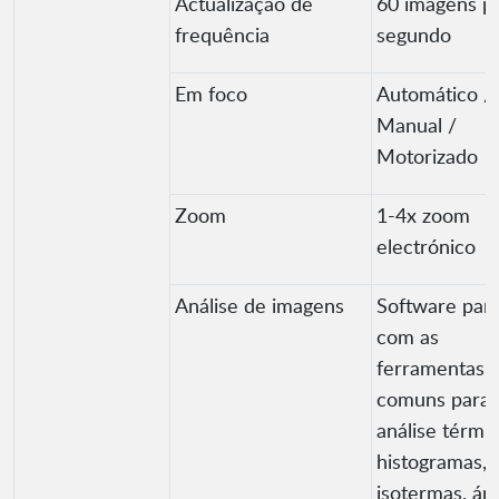
Actualização de
60 imagens p
frequência
segundo
Em foco
Automático /
Manual /
Motorizado
Zoom
1-4x zoom
electrónico
Análise de imagens
Software par
com as
ferramentas 
comuns para
análise térmic
histogramas,
isotermas, áre