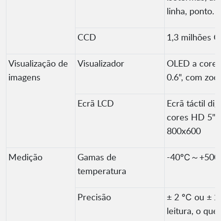
linha, ponto.
CCD
1,3 milhões
Visualização de
Visualizador
OLED a core
imagens
0.6", com zo
Ecrã LCD
Ecrã táctil digi
cores HD 5",
800x600
Medição
Gamas de
-40℃～+50
temperatura
Precisão
± 2 ℃ ou ± 2
leitura, o que 