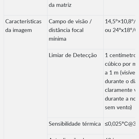
da matriz
Características
Campo de visão /
14,5°×10,8°/
da imagem
distância focal
ou 24ºx18º/0
mínima
Limiar de Detecção
1 centímetro
cúbico por m
a 1 m (visível
durante o dia,
claramente vi
durante a noit
sem vento)
Sensibilidade térmica
≤0,025℃@3