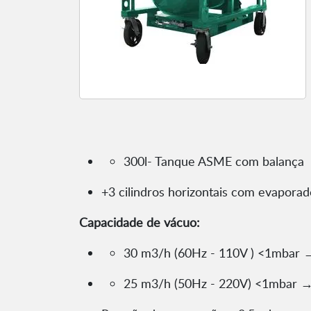
300l- Tanque ASME com balança
+3 cilindros horizontais com evaporad
Capacidade de vácuo:
30 m3/h (60Hz - 110V ) <1mbar 
25 m3/h (50Hz - 220V) <1mbar 