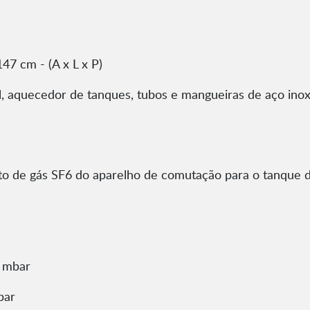
47 cm - (A x L x P)
il, aquecedor de tanques, tubos e mangueiras de aço ino
to de gás SF6 do aparelho de comutação para o tanque
 mbar
bar