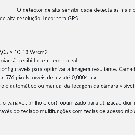
O detector de alta sensibilidade detecta as mai
e alta resolução. Incorpora GPS.
 2,05 × 10-18 W/cm2
imiar são exibidos em tempo real.
configuráveis para optimizar a imagem resultante. Camada 
576 pixels, níveis de luz até 0,0004 lux.
trolo automático ou manual da focagem da câmara visível
variável, brilho e cor), optimizado para utilização diurna
avés do teclado multifunções com teclas de acesso rápid