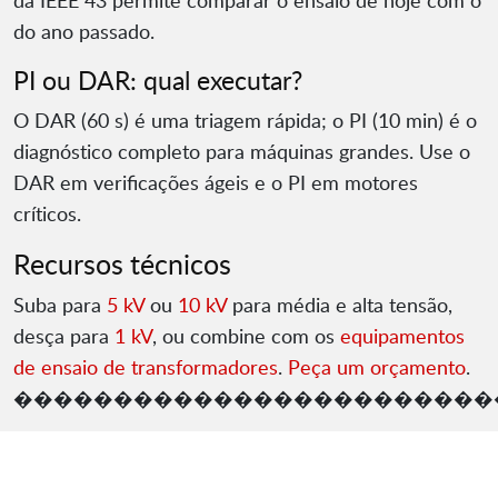
da IEEE 43 permite comparar o ensaio de hoje com o
do ano passado.
PI ou DAR: qual executar?
O DAR (60 s) é uma triagem rápida; o PI (10 min) é o
diagnóstico completo para máquinas grandes. Use o
DAR em verificações ágeis e o PI em motores
críticos.
Recursos técnicos
Suba para
5 kV
ou
10 kV
para média e alta tensão,
desça para
1 kV
, ou combine com os
equipamentos
de ensaio de transformadores
.
Peça um orçamento
.
������������������������