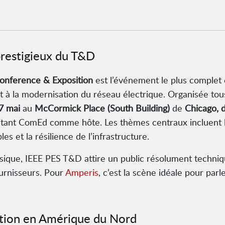
prestigieux du T&D
Conference & Exposition
est l’événement le plus complet 
 et à la modernisation du réseau électrique. Organisée to
7 mai
au
McCormick Place (South Building)
de
Chicago, da
oitant ComEd comme hôte. Les thèmes centraux incluent l’
es et la résilience de l’infrastructure.
ique, IEEE PES T&D attire un public résolument techniqu
ournisseurs. Pour
Amperis
, c’est la scène idéale pour parl
ation en Amérique du Nord