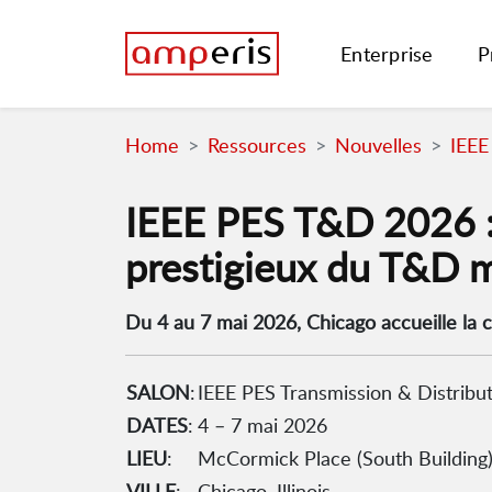
Enterprise
P
Home
Ressources
Nouvelles
IEEE
IEEE PES T&D 2026 : 
prestigieux du T&D 
Du 4 au 7 mai 2026, Chicago accueille la co
SALON
:
IEEE PES Transmission & Distribu
DATES
:
4 – 7 mai 2026
LIEU
:
McCormick Place (South Building
VILLE
:
Chicago, Illinois