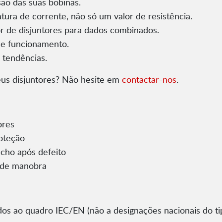
ão das suas bobinas.
tura de corrente, não só um valor de resistência.
or de disjuntores para dados combinados.
de funcionamento.
 tendências.
eus disjuntores? Não hesite em
contactar-nos
.
ores
oteção
echo após defeito
 de manobra
os ao quadro IEC/EN (não a designações nacionais do ti