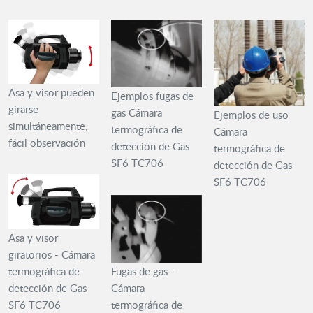
Asa y visor pueden
Ejemplos fugas de
girarse
gas Cámara
Ejemplos de uso
simultáneamente,
termográfica de
Cámara
fácil observación
detección de Gas
termográfica de
SF6 TC706
detección de Gas
SF6 TC706
Asa y visor
giratorios - Cámara
termográfica de
Fugas de gas -
detección de Gas
Cámara
SF6 TC706
termográfica de