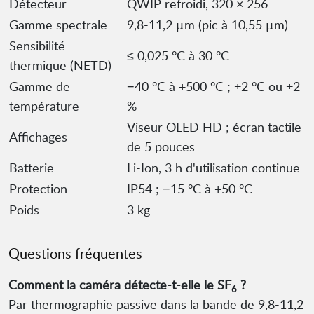
Détecteur
QWIP refroidi, 320 × 256
Gamme spectrale
9,8-11,2 µm (pic à 10,55 µm)
Sensibilité
≤ 0,025 °C à 30 °C
thermique (NETD)
Gamme de
−40 °C à +500 °C ; ±2 °C ou ±2
température
%
Viseur OLED HD ; écran tactile
Affichages
de 5 pouces
Batterie
Li-Ion, 3 h d'utilisation continue
Protection
IP54 ; −15 °C à +50 °C
Poids
3 kg
Questions fréquentes
Comment la caméra détecte-t-elle le SF
?
6
Par thermographie passive dans la bande de 9,8-11,2