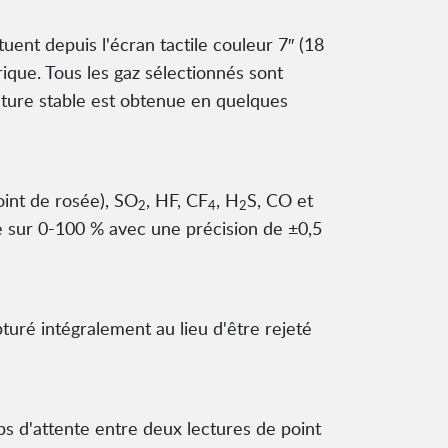
tuent depuis l'écran tactile couleur 7″ (18
que. Tous les gaz sélectionnés sont
cture stable est obtenue en quelques
oint de rosée), SO
, HF, CF
, H
S, CO et
2
4
2
 sur 0-100 % avec une précision de ±0,5
turé intégralement au lieu d'être rejeté
ps d'attente entre deux lectures de point