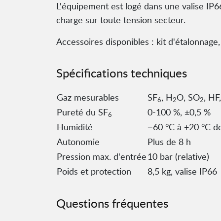
L'équipement est logé dans une valise IP66
charge sur toute tension secteur.
Accessoires disponibles : kit d'étalonnage
Spécifications techniques
Gaz mesurables
SF
, H
O, SO
, HF
6
2
2
Pureté du SF
0-100 %, ±0,5 %
6
Humidité
−60 °C à +20 °C d
Autonomie
Plus de 8 h
Pression max. d'entrée
10 bar (relative)
Poids et protection
8,5 kg, valise IP66
Questions fréquentes