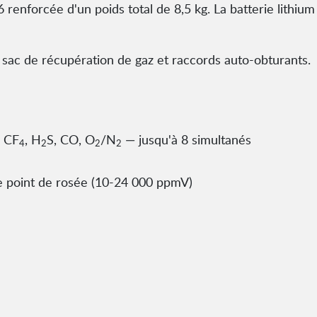
 renforcée d'un poids total de 8,5 kg. La batterie lithium
, sac de récupération de gaz et raccords auto-obturants.
, CF
, H
S, CO, O
/N
— jusqu'à 8 simultanés
4
2
2
2
e point de rosée (10-24 000 ppmV)