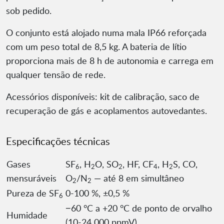
sob pedido.
O conjunto está alojado numa mala IP66 reforçada
com um peso total de 8,5 kg. A bateria de lítio
proporciona mais de 8 h de autonomia e carrega em
qualquer tensão de rede.
Acessórios disponíveis: kit de calibração, saco de
recuperação de gás e acoplamentos autovedantes.
Especificações técnicas
Gases
SF
, H
O, SO
, HF, CF
, H
S, CO,
6
2
2
4
2
mensuráveis
O
/N
— até 8 em simultâneo
2
2
Pureza de SF
0-100 %, ±0,5 %
6
−60 °C a +20 °C de ponto de orvalho
Humidade
(10-24 000 ppmV)