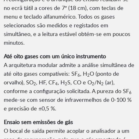
no ecrã tátil a cores de 7″ (18 cm), com teclas de
menu e teclado alfanumérico. Todos os gases
selecionados são medidos e registados em
simultâneo, e a leitura estável obtém-se em poucos
minutos.
Até oito gases com um único instrumento
A arquitetura modular admite a análise simultânea de
até oito gases compatíveis: SF
, H
O (ponto de
6
2
orvalho), SO
, HF, CF
, H
S, CO e O
/N
(ar),
2
4
2
2
2
conforme a configuração solicitada. A pureza do SF
6
mede-se com sensor de infravermelhos de 0-100 %
e precisão de ±0,5 %.
Ensaio sem emissões de gás
O bocal de saída permite acoplar o analisador a um