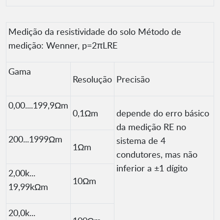
Medição da resistividade do solo Método de
medição: Wenner, p=2πLRE
Gama
Resolução
Precisão
0,00....199,9Ωm
0,1Ωm
depende do erro básico
da medição RE no
200...1999Ωm
sistema de 4
1Ωm
condutores, mas não
inferior a ±1 dígito
2,00k...
10Ωm
19,99kΩm
20,0k...