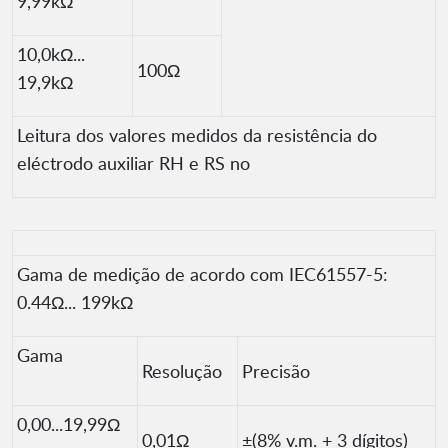
9,99kΩ
10,0kΩ...
100Ω
19,9kΩ
Leitura dos valores medidos da resistência do
eléctrodo auxiliar RH e RS no
Gama de medição de acordo com IEC61557-5:
0.44Ω... 199kΩ
Gama
Resolução
Precisão
0,00...19,99Ω
0,01Ω
±(8% v.m. + 3 dígitos)