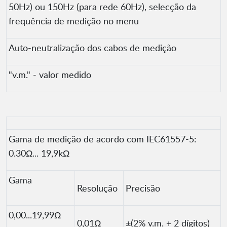
50Hz) ou 150Hz (para rede 60Hz), selecção da
frequência de medição no menu
Auto-neutralização dos cabos de medição
"v.m." - valor medido
Gama de medição de acordo com IEC61557-5:
0.30Ω... 19,9kΩ
Gama
Resolução
Precisão
0,00...19,99Ω
0,01Ω
±(2% v.m. + 2 dígitos)