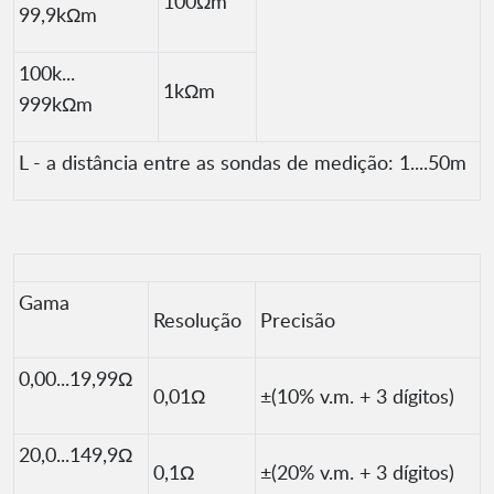
100Ωm
99,9kΩm
100k...
1kΩm
999kΩm
L - a distância entre as sondas de medição: 1....50m
Gama
Resolução
Precisão
0,00...19,99Ω
0,01Ω
±(10% v.m. + 3 dígitos)
20,0...149,9Ω
0,1Ω
±(20% v.m. + 3 dígitos)