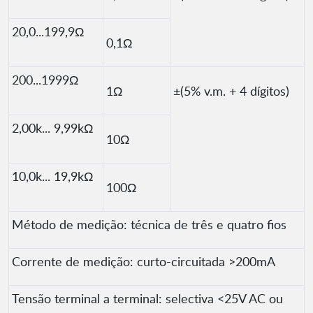
20,0...199,9Ω
0,1Ω
200...1999Ω
1Ω
±(5% v.m. + 4 dígitos)
2,00k... 9,99kΩ
10Ω
10,0k... 19,9kΩ
100Ω
Método de medição: técnica de três e quatro fios
Corrente de medição: curto-circuitada >200mA
Tensão terminal a terminal: selectiva <25V AC ou