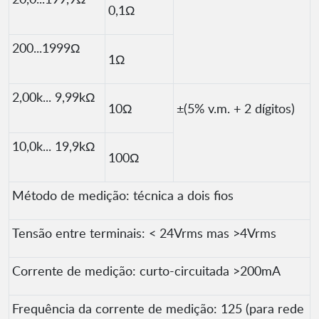
0,1Ω
200...1999Ω
1Ω
2,00k... 9,99kΩ
10Ω
±(5% v.m. + 2 dígitos)
10,0k... 19,9kΩ
100Ω
Método de medição: técnica a dois fios
Tensão entre terminais: < 24Vrms mas >4Vrms
Corrente de medição: curto-circuitada >200mA
Frequência da corrente de medição: 125 (para rede