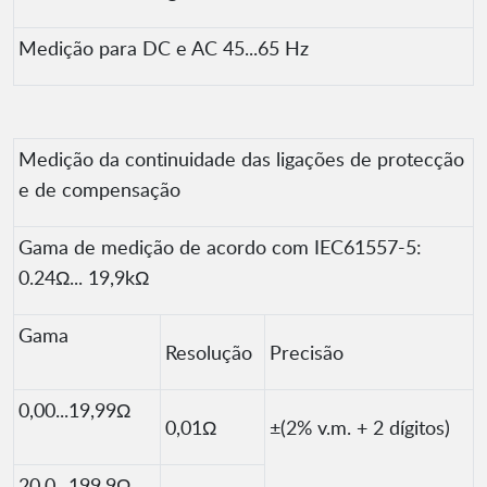
Medição para DC e AC 45...65 Hz
Medição da continuidade das ligações de protecção
e de compensação
Gama de medição de acordo com IEC61557-5:
0.24Ω... 19,9kΩ
Gama
Resolução
Precisão
0,00...19,99Ω
0,01Ω
±(2% v.m. + 2 dígitos)
20,0...199,9Ω