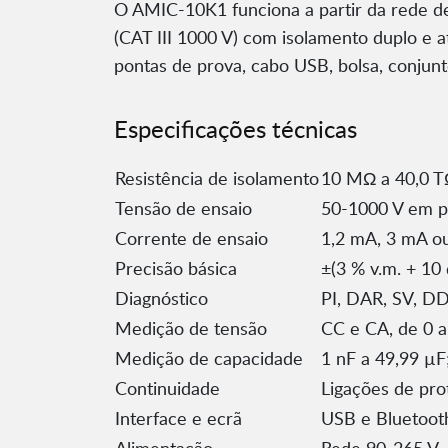
O AMIC-10K1 funciona a partir da rede de
(CAT III 1000 V) com isolamento duplo e a
pontas de prova, cabo USB, bolsa, conjunto
Especificações técnicas
Resistência de isolamento
10 MΩ a 40,0 T
Tensão de ensaio
50-1000 V em p
Corrente de ensaio
1,2 mA, 3 mA o
Precisão básica
±(3 % v.m. + 10 
Diagnóstico
PI, DAR, SV, DD
Medição de tensão
CC e CA, de 0 a
Medição de capacidade
1 nF a 49,99 µF;
Continuidade
Ligações de pr
Interface e ecrã
USB e Bluetooth