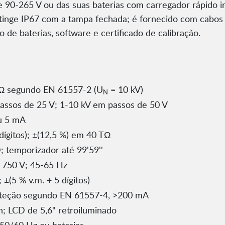
 90-265 V ou das suas baterias com carregador rápido i
tinge IP67 com a tampa fechada; é fornecido com cabos d
 de baterias, software e certificado de calibração.
Ω segundo EN 61557-2 (U
= 10 kV)
N
assos de 25 V; 1-10 kV em passos de 50 V
u 5 mA
dígitos); ±(12,5 %) em 40 TΩ
; temporizador até 99'59''
 750 V; 45-65 Hz
 ±(5 % v.m. + 5 dígitos)
oteção segundo EN 61557-4, >200 mA
; LCD de 5,6" retroiluminado