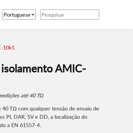
C-10k1
e isolamento AMIC-
medições até 40 TΩ
é 40 TΩ com qualquer tensão de ensaio de
es PI, DAR, SV e DD, a localização do
ndo a EN 61557-4.