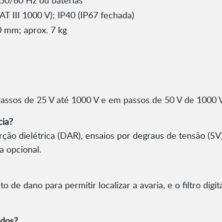
50/60 Hz ou baterias
AT III 1000 V); IP40 (IP67 fechada)
 mm; aprox. 7 kg
assos de 25 V até 1000 V e em passos de 50 V de 1000 V
cia?
orção dielétrica (DAR), ensaios por degraus de tensão (SV
 opcional.
o de dano para permitir localizar a avaria, e o filtro dig
ados?