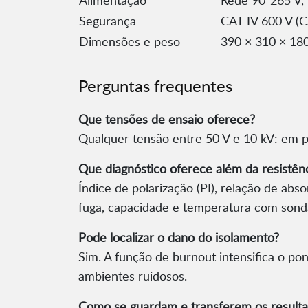
Alimentação
Rede 90-265 V, 
Segurança
CAT IV 600 V (C
Dimensões e peso
390 × 310 × 180
Perguntas frequentes
Que tensões de ensaio oferece?
Qualquer tensão entre 50 V e 10 kV: em p
Que diagnóstico oferece além da resistên
Índice de polarização (PI), relação de abs
fuga, capacidade e temperatura com sonda
Pode localizar o dano do isolamento?
Sim. A função de burnout intensifica o pont
ambientes ruidosos.
Como se guardam e transferem os result